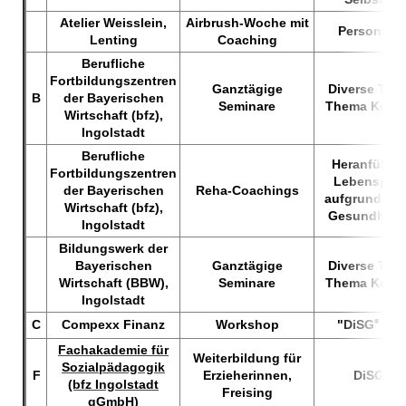
Atelier Weisslein,
Airbrush-Woche mit
Personal 
Lenting
Coaching
Berufliche
Fortbildungszentren
Ganztägige
Diverse Tra
B
der Bayerischen
Seminare
Thema Komm
Wirtschaft (bfz),
Ingolstadt
Berufliche
Heranführe
Fortbildungszentren
Lebenspers
der Bayerischen
Reha-Coachings
aufgrund des
Wirtschaft (bfz),
Gesundheit
Ingolstadt
Bildungswerk der
Bayerischen
Ganztägige
Diverse Tra
Wirtschaft (BBW),
Seminare
Thema Komm
Ingolstadt
C
Compexx Finanz
Workshop
"DiSG
-
Wo
®
Fachakademie für
Weiterbildung für
Sozialpädagogik
F
Erzieherinnen,
DiSG
V
®-
(bfz Ingolstadt
Freising
gGmbH)