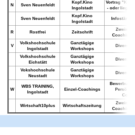
Kopf.Kino
Vortrag "Kom
N
Sven Neuenfeldt
Ingolstadt
- oder liegt d
Kopf.Kino
Sven Neuenfeldt
Infostände
Ingolstadt
Zweimona
R
Rostfrei
Zeitschrift
Coaching-
Volkshochschule
Ganztägige
V
Diverse 
Ingolstadt
Workshops
Volkshochschule
Ganztägige
Diverse 
Eichstätt
Workshops
Vokshochschule
Ganztägige
Diverse 
Neustadt
Workshops
Bewerbungst
WBS TRAINING,
W
Einzel-Coachings
Persönlic
Ingolstadt
Coach
Zweimona
Wirtschaft10plus
Wirtschaftszeitung
Coaching-